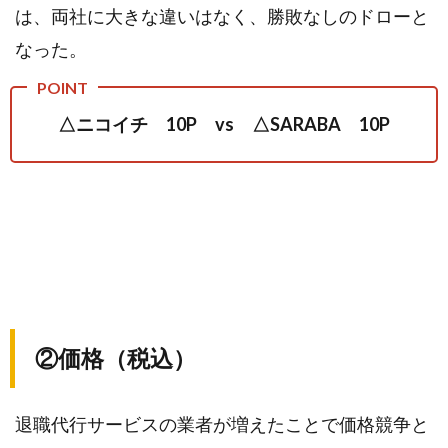
対
は、両社に大きな違いはなく、勝敗なしのドローと
応
なった。
時
間
5.
△ニコイチ 10P vs △SARABA 10P
⑤
丁
寧
さ
6.
⑥
営
業
年
②価格（税込）
数
7.
退職代行サービスの業者が増えたことで価格競争と
⑦