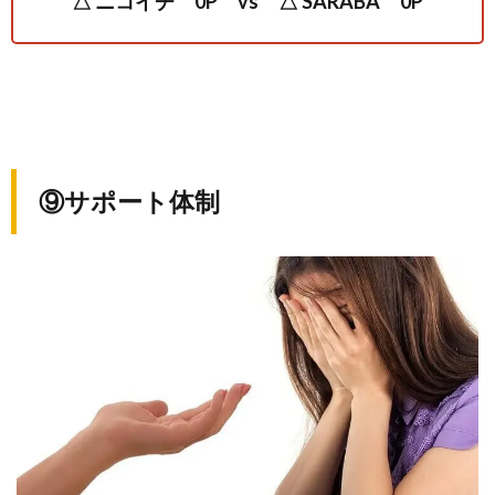
△ ニコイチ 0P vs △ SARABA 0P
⑨サポート体制