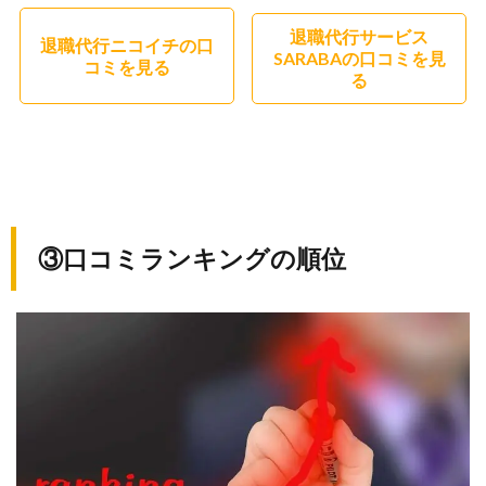
ト
体
退職代行サービス
退職代行ニコイチの口
SARABAの口コミを見
制
コミを見る
る
10.
⑩便
利さ
（支
払方
法の
③口コミランキングの順位
多
さ）
11.
まと
め、
最終
結果