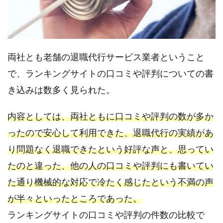
（税
込）
3.
③
両社とも老舗の退職代行サービス業者ということ
口
で、ランキングサイトの口コミや評判についての書
コ
ミ
き込みは数多く見られた。
ラ
ン
内容としては、両社ともに口コミや評判の数が多か
キ
ったので安心して利用できた、退職代行の実績があ
ン
グ
り問題なく退職できたという好評な声と、思ってい
の
たのと違った、他の人の口コミや評判にも書いてい
順
た通り機械的な対応で冷たく感じたという不満の声
位
が半々といったところであった。
4.
ランキングサイトの口コミや評判の件数の比較で
④