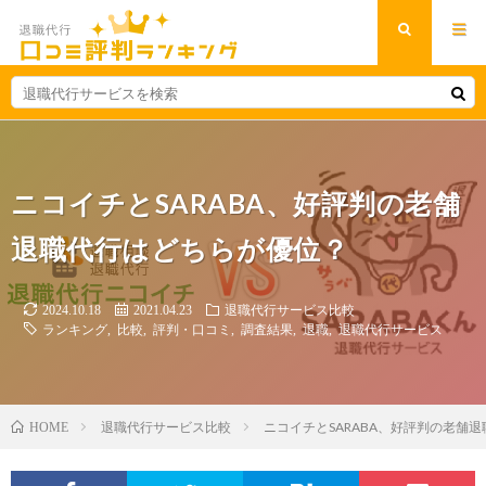
ニコイチとSARABA、好評判の老舗
退職代行はどちらが優位？
2024.10.18
2021.04.23
退職代行サービス比較
ランキング
,
比較
,
評判・口コミ
,
調査結果
,
退職
,
退職代行サービス
退職代行サービス比較
ニコイチとSARABA、好評判の老舗
HOME