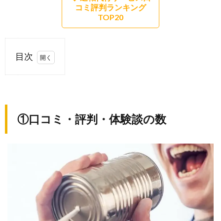
コミ評判ランキング
TOP20
目次
1.
①口
コ
ミ・
①口コミ・評判・体験談の数
評
判・
体験
談の
数
2.
②価
格