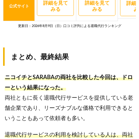
詳細を見て
詳細を見て
詳細
公式サイト
みる
みる
み
更新日：2026年8月9日（日）口コミ評判による退職代行ランキング
まとめ、最終結果
ニコイチとSARABAの両社を比較した今回は、ドロ
ーという結果になった。
両社ともに長く退職代行サービスを提供している老
舗企業であり、リーズナブルな価格で利用できると
いうこともあって依頼者も多い。
退職代行サービスの利用を検討している人は、両社