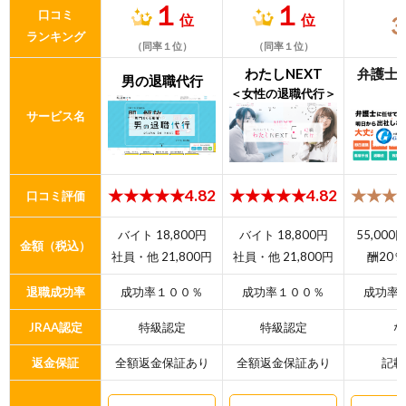
１
１
口コミ
位
位
ランキング
（同率１位）
（同率１位）
わたしNEXT
弁護士
男の退職代行
＜女性の退職代行＞
サービス名
★★★★★4.82
★★★★★4.82
★★★★
口コミ評価
バイト 18,800円
バイト 18,800円
55,00
金額（税込）
社員・他 21,800円
社員・他 21,800円
酬20％
退職成功率
成功率１００％
成功率１００％
成功率
JRAA認定
特級認定
特級認定
な
返金保証
全額返金保証あり
全額返金保証あり
記載