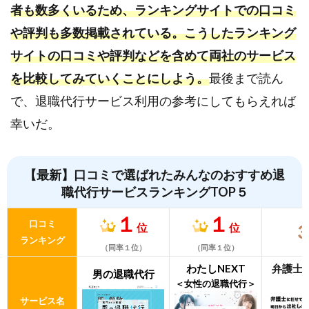
者も数多くいるため、ランキングサイトでの口コミ
や評判も多数掲載されている。こうしたランキング
サイトの口コミや評判などを含めて両社のサービス
を比較してみていくことにしよう。
最後まで読ん
で、退職代行サービス利用の参考にしてもらえれば
幸いだ。
【最新】口コミで選ばれたみんなのおすすめ退
職代行サービスランキングTOP５
１
１
口コミ
位
位
ランキング
（同率１位）
（同率１位）
わたしNEXT
弁護士
男の退職代行
＜女性の退職代行＞
サービス名