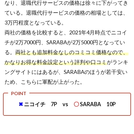
なり、退職代行サービスの価格は徐々に下がってき
組
織
ている。退職代行サービスの価格の相場としては、
(労
3万円程度となっている。
働
両社の価格を比較すると、2021年4月時点でニコイ
組
合
チが2万7000円、SARABAが2万5000円となってい
or
る。
両社とも追加料金なしのコミコミ価格なので、
民
かなりお得な料金設定という評判や口コミ
がランキ
間)
ングサイトにはあるが、SARABAのほうが若干安い
8.
⑧JRAA
ため、こちらに軍配が上がった。
認定
9.
✖
ニコイチ 7P vs
〇
SARABA 10P
⑨
サ
ポ
ー