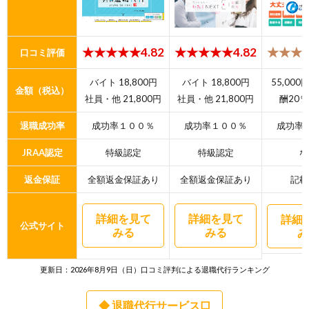
★★★★★4.82
★★★★★4.82
★★★★
口コミ評価
バイト 18,800円
バイト 18,800円
55,00
金額（税込）
社員・他 21,800円
社員・他 21,800円
酬20％
退職成功率
成功率１００％
成功率１００％
成功率
JRAA認定
特級認定
特級認定
な
返金保証
全額返金保証あり
全額返金保証あり
記載
詳細を見て
詳細を見て
詳細
公式サイト
みる
みる
み
更新日：2026年8月9日（日）口コミ評判による退職代行ランキング
◆ 退職代行サービス口