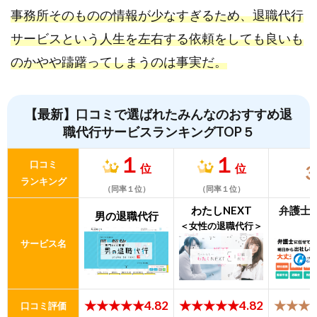
事務所そのものの情報が少なすぎるため、退職代行
サービスという人生を左右する依頼をしても良いも
のかやや躊躇ってしまうのは事実だ。
【最新】口コミで選ばれたみんなのおすすめ退
職代行サービスランキングTOP５
１
１
口コミ
位
位
ランキング
（同率１位）
（同率１位）
わたしNEXT
弁護士
男の退職代行
＜女性の退職代行＞
サービス名
★★★★★4.82
★★★★★4.82
★★★★
口コミ評価