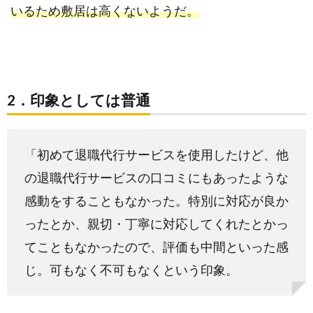
メリ
いるため敷居は高くないようだ。
ット
っ
て？
4.1.
2．印象としては普通
1．営
業時
間が
ある
「初めて退職代行サービスを使用したけど、他
ため
の退職代行サービスの口コミにもあったような
急い
感動をすることもなかった。特別に対応が良か
で退
職し
ったとか、親切・丁寧に対応してくれたとかっ
たい
てこともなかったので、評価も中間といった感
なら
じ。可もなく不可もなくという印象。
おす
すめ
しな