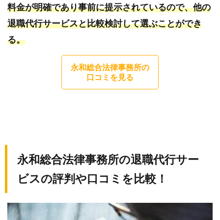
料金が明確であり事前に提示されているので、他の
担当
の先
退職代行サービスと比較検討して選ぶことができ
生に
る。
繋が
らな
永和総合法律事務所の
い
口コミを見る
3.
永和
総合
法律
事務
所の
永和総合法律事務所の退職代行サー
退職
代行
ビスの評判や口コミを比較！
サー
ビス
を利
用す