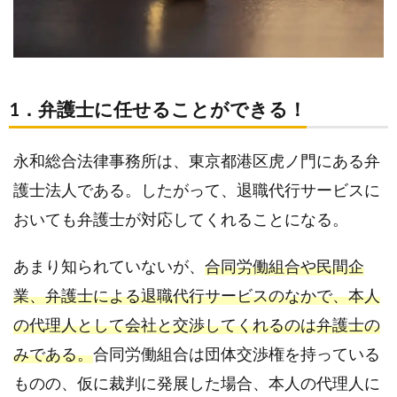
護士
に任
せる
こと
がで
1．弁護士に任せることができる！
き
る！
永和総合法律事務所は、東京都港区虎ノ門にある弁
1.2.
護士法人である。したがって、退職代行サービスに
2．明
確に
おいても弁護士が対応してくれることになる。
記載
され
あまり知られていないが、
合同労働組合や民間企
た料
業、弁護士による退職代行サービスのなかで、本人
金設
定
の代理人として会社と交渉してくれるのは弁護士の
みである。
合同労働組合は団体交渉権を持っている
2.
永和
ものの、仮に裁判に発展した場合、本人の代理人に