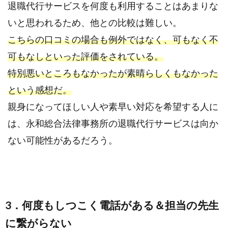
退職代行サービスを何度も利用することはあまりな
い
いと思われるため、他との比較は難しい。
4.2.
2．ホ
こちらの口コミの場合も例外ではなく、可もなく不
ーム
可もなしといった評価をされている。
ペー
特別悪いところもなかったが素晴らしくもなかった
ジが
無
という感想だ。
く、
親身になってほしい人や素早い対応を希望する人に
情報
は、永和総合法律事務所の退職代行サービスは向か
が少
ない
ない可能性があるだろう。
5.
ま
と
め
3．何度もしつこく電話がある＆担当の先生
に繋がらない