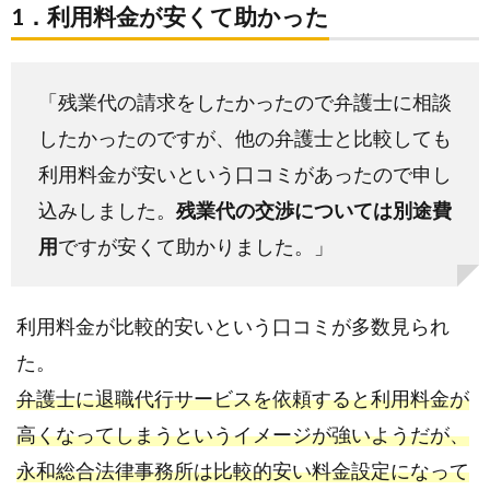
所よ
1．利用料金が安くて助かった
りも
安い
料金
「残業代の請求をしたかったので弁護士に相談
設定
したかったのですが、他の弁護士と比較しても
4.
利用料金が安いという口コミがあったので申し
永和
込みしました。
残業代の交渉については別途費
総合
法律
用
ですが安くて助かりました。」
事務
所の
退職
利用料金が比較的安いという口コミが多数見られ
代行
た。
サー
弁護士に退職代行サービスを依頼すると利用料金が
ビス
を利
高くなってしまうというイメージが強いようだが、
用す
永和総合法律事務所は比較的安い料金設定になって
るデ