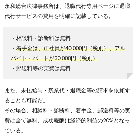
安く
永和総合法律事務所は、退職代行専用ページに退職
て助
代行サービスの費用を明確に記載している。
かっ
た
2.2.
・相談料・診断料は無料
2．印
・
着手金は、正社員が40,000円（税別）、アル
象と
して
バイト・パートが30,000円（税別）
は普
・郵送料等の実費は無料
通
2.3.
また、未払給与・残業代・退職金等の請求を依頼す
3．何
度も
ることも可能だ。
しつ
その場合、相談料・診断料、着手金、郵送料等の実
こく
費は全て無料、成功報酬は経済的利益の20%となっ
電話
があ
ている。
る＆