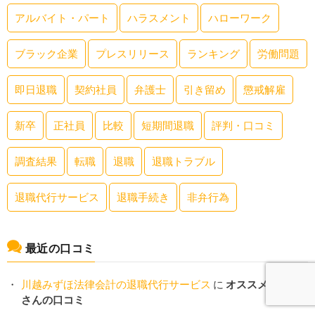
アルバイト・パート
ハラスメント
ハローワーク
ブラック企業
プレスリリース
ランキング
労働問題
即日退職
契約社員
弁護士
引き留め
懲戒解雇
新卒
正社員
比較
短期間退職
評判・口コミ
調査結果
転職
退職
退職トラブル
退職代行サービス
退職手続き
非弁行為
最近の口コミ
川越みずほ法律会計の退職代行サービス
に
オススメしない
さんの口コミ