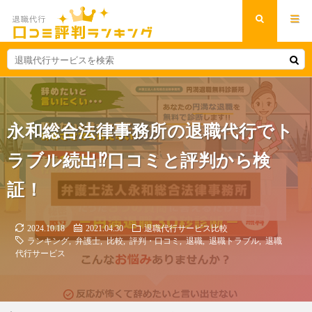
永和総合法律事務所の退職代行でト
ラブル続出⁉口コミと評判から検
証！
2024.10.18
2021.04.30
退職代行サービス比較
ランキング
,
弁護士
,
比較
,
評判・口コミ
,
退職
,
退職トラブル
,
退職
代行サービス