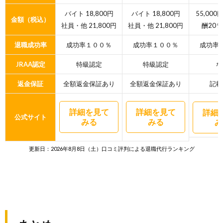
バイト 18,800円
バイト 18,800円
55,00
金額（税込）
社員・他 21,800円
社員・他 21,800円
酬20％
退職成功率
成功率１００％
成功率１００％
成功率
JRAA認定
特級認定
特級認定
な
返金保証
全額返金保証あり
全額返金保証あり
記載
詳細を見て
詳細を見て
詳細
公式サイト
みる
みる
み
更新日：2026年8月8日（土）口コミ評判による退職代行ランキング