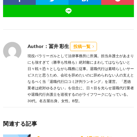
Author：冨井 彩生
投稿一覧
現役パラリーガルとして法律事務所に所属。担当弁護士があまり
にも強すぎて（勝率も性格も）絶対敵にまわしてはならないと
日々戦々恐々としながら職務に従事。退職代行は素晴らしいサー
ビスだと思うため、会社を辞めたいのに辞められない人の支えと
なるべく当「退職代行口コミ評判ランキング」を運営。 「悪徳
業者は絶対ゆるさない」を信念に、日々目を光らせ退職代行業者
や退職代行弁護士を巡視するのがライフワークになっている。
30代。名古屋出身。女性。B型。
関連する記事