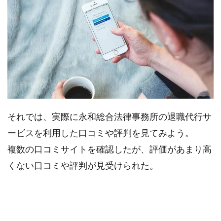
るメ
リッ
トっ
て？
3.1.
1．弁
護士
が担
当し
それでは、実際に永和総合法律事務所の退職代行サ
てく
ービスを利用した口コミや評判を見てみよう。
れる
ので
複数の口コミサイトを確認したが、評価があまり高
くない口コミや評判が見受けられた。
3.2.
2．他
の弁
護士
事務