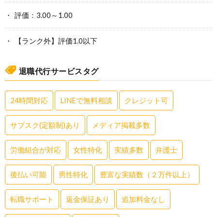
評価：3.00～1.00
【ランク外】評価1.0以下
退職代行サービスタグ
24時間対応
LINEで無料相談
クレジット可
サブスク(定額制)あり
メディア掲載多数
労働組合が対応
女性特化
実績多数
弁護士
後払い可能
男性特化
豊富な実績数（２万件以上）
転職サポート
返金保証あり
追加料金なし