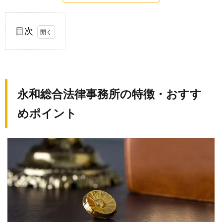
目次
1.
永和
総合
法律
永和総合法律事務所の特徴・おすす
事務
めポイント
所の
特
徴・
おす
すめ
ポイ
ント
1.1.
1．弁