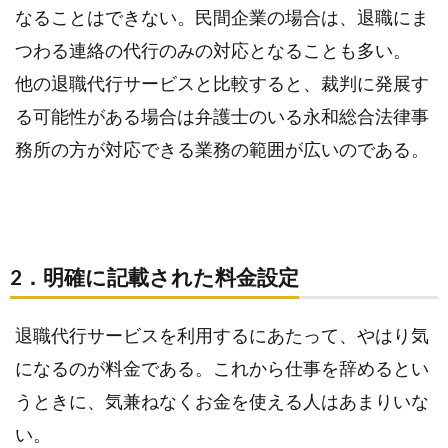
総合
なることはできない。民間企業の場合は、退職にま
法律
つわる連絡の代行のみの対応となることも多い。
事務
所の
他の退職代行サービスと比較すると、裁判に発展す
退職
る可能性がある場合は弁護士のいる永和総合法律事
代行
サー
務所の方が対応できる業務の範囲が広いのである。
ビス
の評
判や
口コ
ミを
2．明確に記載された料金設定
比
較！
退職代行サービスを利用するにあたって、やはり気
2.1.
になるのが料金である。これから仕事を辞めるとい
1．利
うときに、気兼ねなくお金を使える人はあまりいな
用料
金が
い。