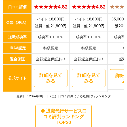
★★★★★4.82
★★★★★4.82
★★★★
口コミ評価
バイト 18,800円
バイト 18,800円
55,00
金額（税込）
社員・他 21,800円
社員・他 21,800円
酬20％
退職成功率
成功率１００％
成功率１００％
成功率
JRAA認定
特級認定
特級認定
な
返金保証
全額返金保証あり
全額返金保証あり
記載
詳細を見て
詳細を見て
詳細
公式サイト
みる
みる
み
更新日：2026年8月8日（土）口コミ評判による退職代行ランキング
◆ 退職代行サービス口
コミ評判ランキング
TOP20