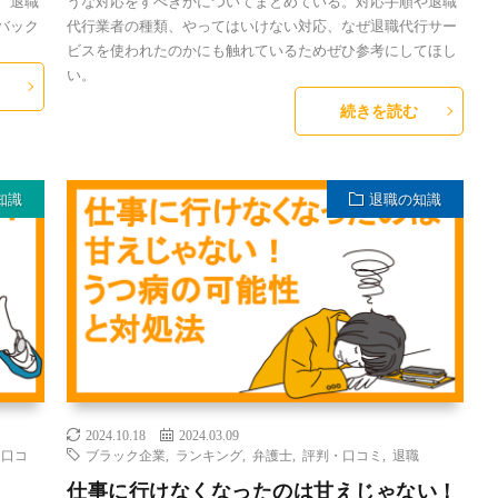
、退職
うな対応をすべきかについてまとめている。対応手順や退職
バック
代行業者の種類、やってはいけない対応、なぜ退職代行サー
ビスを使われたのかにも触れているためぜひ参考にしてほし
い。
続きを読む
知識
退職の知識
2024.10.18
2024.03.09
・口コ
ブラック企業
,
ランキング
,
弁護士
,
評判・口コミ
,
退職
仕事に行けなくなったのは甘えじゃない！