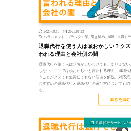
2025.09.10
2025.01.23
ハラスメント
,
ブラック企業
,
引き留め
,
退職
,
退職ト
退職代行を使う人は頭おかしい？クズ
われる理由と会社側の闇
退職代行を使う人は頭おかしいわけでも、ありえない
もない。ここでは頭おかしいと言われる理由、退職代
うことがクズでも無責任でもない理由を解説。対応策
おすすめの退職代行と退職代行の選び方についても紹
る。
続きを読む
退職代行サービスの