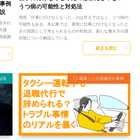
事例
うつ病の可能性と対処法
説
突然「仕事に行けなくなった」のは甘えではなく、うつ病の
非弁行
可能性もある。本記事では、唐突に仕事に行けなくなったと
弁護
きの原因として考えられるものや対処法、新たな働き方の選
務範囲
択肢について解説している。
続きを読む
知識
職業ごとの退職代行事例