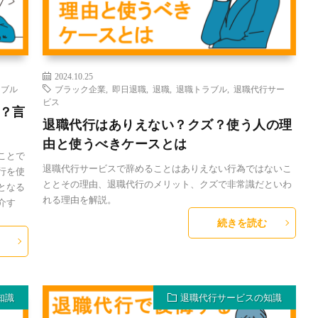
2024.10.25
ラブル
ブラック企業
,
即日退職
,
退職
,
退職トラブル
,
退職代行サー
ビス
？言
退職代行はありえない？クズ？使う人の理
由と使うべきケースとは
ことで
退職代行サービスで辞めることはありえない行為ではないこ
行を使
ととその理由、退職代行のメリット、クズで非常識だといわ
となる
れる理由を解説。
介す
続きを読む
知識
退職代行サービスの知識