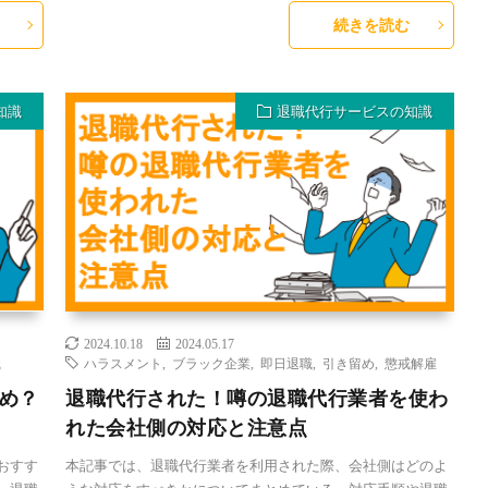
続きを読む
知識
退職代行サービスの知識
2024.10.18
2024.05.17
職
ハラスメント
,
ブラック企業
,
即日退職
,
引き留め
,
懲戒解雇
め？
退職代行された！噂の退職代行業者を使わ
れた会社側の対応と注意点
おすす
本記事では、退職代行業者を利用された際、会社側はどのよ