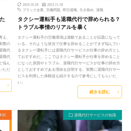
2024.10.18
2023.11.18
較
ブラック企業
,
労働問題
,
即日退職
,
引き留め
,
退職
た
タクシー運転手も退職代行で辞められる？
トラブル事情のリアルを暴く
考え、
タクシー運転手の労働環境は過酷であることが話題になって
実際の
いる。そのような状況で仕事を辞めることができず悩んでい
退職代
るタクシー運転手には退職代行サービスが仕事の辞め方とし
退職代
ておすすめだ。ここではタクシー運転手が仕事を辞めること
と悩ん
になった原因やトラブル、退職代行サービスが仕事の辞め方
いただ
としておすすめである理由を説明する。実際に退職代行サー
ビスを利用した体験談も紹介するので参考にしてもらいた
い。
続きを読む
事例
退職代行サービスの知識