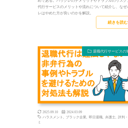
めである。バックレのデメリットやトラブルのリスク
代行サービスのメリットや流れについて紹介し、なぜ
レはやめた方が良いのかを解説。
続きを読む
退職代行サービスの
2025.09.10
2024.03.09
ハラスメント
,
ブラック企業
,
即日退職
,
弁護士
,
評判
ミ