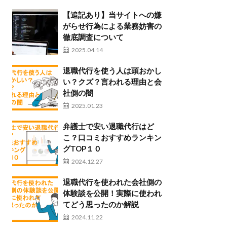
【追記あり】当サイトへの嫌
がらせ行為による業務妨害の
徹底調査について
2025.04.14
退職代行を使う人は頭おかし
い？クズ？言われる理由と会
社側の闇
2025.01.23
弁護士で安い退職代行はど
こ？口コミおすすめランキン
グTOP１０
2024.12.27
退職代行を使われた会社側の
体験談を公開！実際に使われ
てどう思ったのか解説
2024.11.22