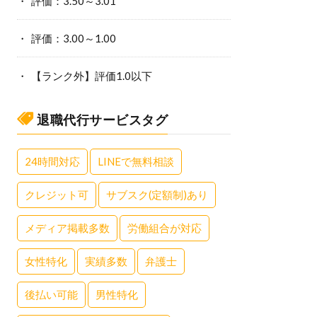
評価：3.50～3.01
評価：3.00～1.00
【ランク外】評価1.0以下
退職代行サービスタグ
24時間対応
LINEで無料相談
クレジット可
サブスク(定額制)あり
メディア掲載多数
労働組合が対応
女性特化
実績多数
弁護士
後払い可能
男性特化