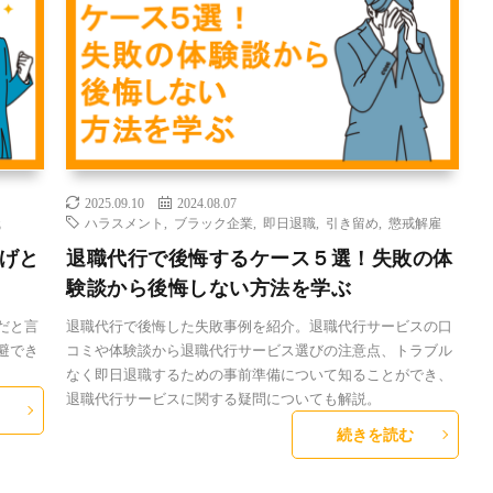
2025.09.10
2024.08.07
職
ハラスメント
,
ブラック企業
,
即日退職
,
引き留め
,
懲戒解雇
げと
退職代行で後悔するケース５選！失敗の体
験談から後悔しない方法を学ぶ
だと言
退職代行で後悔した失敗事例を紹介。退職代行サービスの口
避でき
コミや体験談から退職代行サービス選びの注意点、トラブル
なく即日退職するための事前準備について知ることができ、
退職代行サービスに関する疑問についても解説。
続きを読む