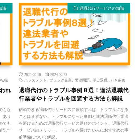
知識
退職代行サービスの知識
2025.09.10
2024.06.28
,
転職
ハラスメント
,
ブラック企業
,
労働問題
,
即日退職
,
引き留め
われ
退職代行のトラブル事例８選！違法退職代
行業者やトラブルを回避する方法も解説
でもな
信頼できる退職代行サービスに依頼すれば、トラブルになる
、あり
ことはまずない。トラブルになった事例と違法退職代行業者
めても
を避けるための退職代行サービス選びのポイント、退職代行
解説す
サービスのメリット、トラブルを避けたい人におすすめの事
前準備について解説。