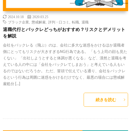
2024.10.18
2020.03.25
ブラック企業
,
懲戒解雇
,
評判・口コミ
,
転職
,
退職
退職代行とバックレどっちがおすすめ？リスクとデメリット
を解説
会社をバックレる（飛ぶ）のは、会社に多大な迷惑をかけるほか退職者
側にとってもリスクが大きすぎるNG行為である。 「もう上司の顔も見た
くない」 「出社しようとすると体調が悪くなる」 など、漠然と退職を考
えている人の中には「会社をバックレてしまおう」と考えている人もい
るのではないだろうか。 ただ、冒頭で伝えている通り、会社をバックレ
るという行為は周囲に迷惑をかけるだけでなく、最悪の場合には懲戒解
雇処分 […]
続きを読む