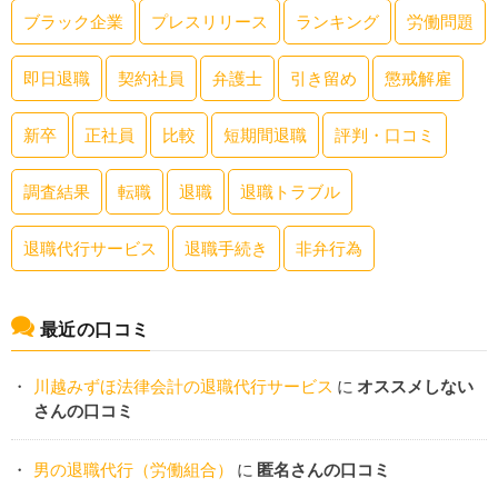
ブラック企業
プレスリリース
ランキング
労働問題
即日退職
契約社員
弁護士
引き留め
懲戒解雇
新卒
正社員
比較
短期間退職
評判・口コミ
調査結果
転職
退職
退職トラブル
退職代行サービス
退職手続き
非弁行為
最近の口コミ
川越みずほ法律会計の退職代行サービス
に
オススメしない
さんの口コミ
男の退職代行（労働組合）
に
匿名さんの口コミ