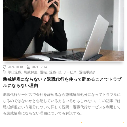
2024.10.18
2021.12.14
即日退職
,
懲戒解雇
,
退職
,
退職代行サービス
,
退職手続き
懲戒解雇にならない？退職代行を使って辞めることでトラブ
ルにならない理由
退職代行サービスで会社を辞めるなら懲戒解雇処分になってトラブルに
なるのではないかと心配している方もいるかもしれない。この記事では
懲戒解雇という処分について詳しく説明！退職代行サービスを利用して
も懲戒解雇にならない理由についても解説する。