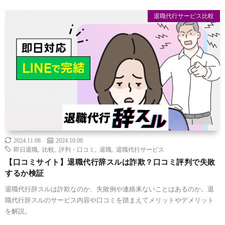
退職代行サービス比較
2024.11.08
2024.10.08
即日退職
,
比較
,
評判・口コミ
,
退職
,
退職代行サービス
【口コミサイト】退職代行辞スルは詐欺？口コミ評判で失敗
するか検証
退職代行辞スルは詐欺なのか、失敗例や連絡来ないことはあるのか。退
職代行辞スルのサービス内容や口コミを踏まえてメリットやデメリット
を解説。