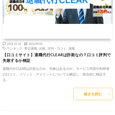
2024.10.18
2024.09.04
ランキング
,
即日退職
,
比較
,
評判・口コミ
,
退職
【口コミサイト】退職代行CLEARは詐欺なの？口コミ評判で
失敗するか検証
退職代行CLEARは詐欺なのか、失敗はあるのか。サービス内容や利用者
の口コミ、メリット・デメリットについても解説し、総合的に検証す
る。
続きを読む