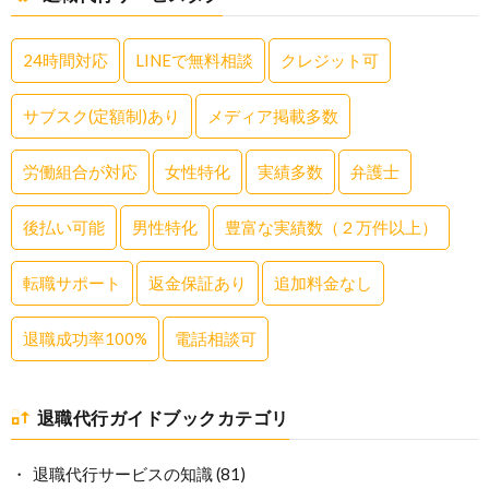
24時間対応
LINEで無料相談
クレジット可
サブスク(定額制)あり
メディア掲載多数
労働組合が対応
女性特化
実績多数
弁護士
後払い可能
男性特化
豊富な実績数（２万件以上）
転職サポート
返金保証あり
追加料金なし
退職成功率100%
電話相談可
退職代行ガイドブックカテゴリ
退職代行サービスの知識
(81)