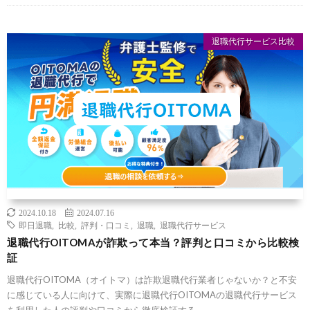
退職代行サービス比較
2024.10.18
2024.07.16
即日退職
,
比較
,
評判・口コミ
,
退職
,
退職代行サービス
退職代行OITOMAが詐欺って本当？評判と口コミから比較検
証
退職代行OITOMA（オイトマ）は詐欺退職代行業者じゃないか？と不安
に感じている人に向けて、実際に退職代行OITOMAの退職代行サービス