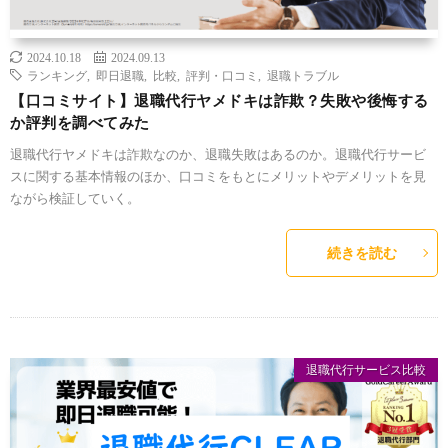
2024.10.18
2024.09.13
ランキング
,
即日退職
,
比較
,
評判・口コミ
,
退職トラブル
【口コミサイト】退職代行ヤメドキは詐欺？失敗や後悔する
か評判を調べてみた
退職代行ヤメドキは詐欺なのか、退職失敗はあるのか。退職代行サービ
スに関する基本情報のほか、口コミをもとにメリットやデメリットを見
ながら検証していく。
続きを読む
退職代行サービス比較