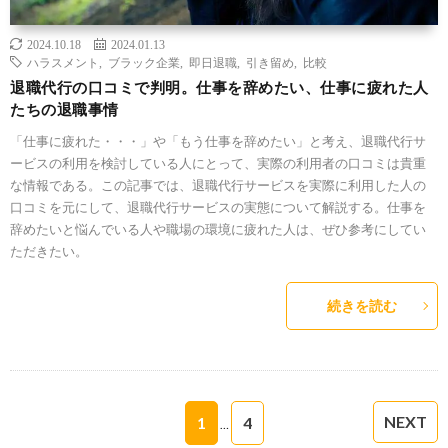
2024.10.18
2024.01.13
ハラスメント
,
ブラック企業
,
即日退職
,
引き留め
,
比較
退職代行の口コミで判明。仕事を辞めたい、仕事に疲れた人
たちの退職事情
「仕事に疲れた・・・」や「もう仕事を辞めたい」と考え、退職代行サ
ービスの利用を検討している人にとって、実際の利用者の口コミは貴重
な情報である。この記事では、退職代行サービスを実際に利用した人の
口コミを元にして、退職代行サービスの実態について解説する。仕事を
辞めたいと悩んでいる人や職場の環境に疲れた人は、ぜひ参考にしてい
ただきたい。
続きを読む
NEXT
1
4
…