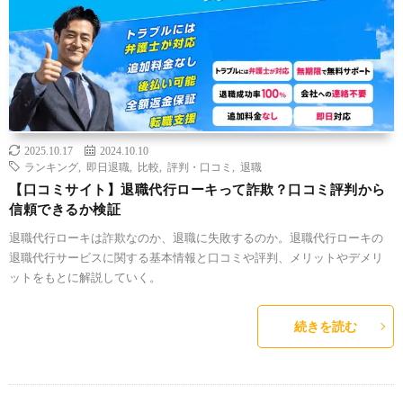
2025.10.17
2024.10.10
ランキング
,
即日退職
,
比較
,
評判・口コミ
,
退職
【口コミサイト】退職代行ローキって詐欺？口コミ評判から
信頼できるか検証
退職代行ローキは詐欺なのか、退職に失敗するのか。退職代行ローキの
退職代行サービスに関する基本情報と口コミや評判、メリットやデメリ
ットをもとに解説していく。
続きを読む