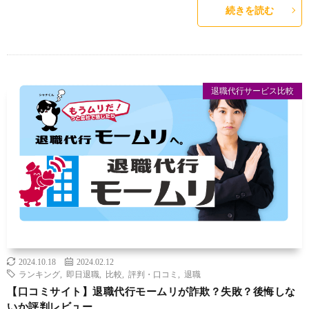
続きを読む
退職代行サービス比較
2024.10.18
2024.02.12
ランキング
,
即日退職
,
比較
,
評判・口コミ
,
退職
【口コミサイト】退職代行モームリが詐欺？失敗？後悔しな
いか評判レビュー