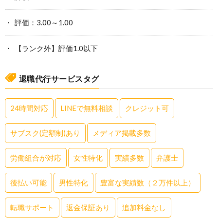
評価：3.00～1.00
【ランク外】評価1.0以下
退職代行サービスタグ
24時間対応
LINEで無料相談
クレジット可
サブスク(定額制)あり
メディア掲載多数
労働組合が対応
女性特化
実績多数
弁護士
後払い可能
男性特化
豊富な実績数（２万件以上）
転職サポート
返金保証あり
追加料金なし