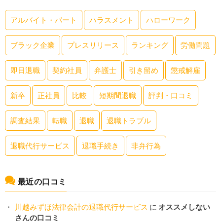
アルバイト・パート
ハラスメント
ハローワーク
ブラック企業
プレスリリース
ランキング
労働問題
即日退職
契約社員
弁護士
引き留め
懲戒解雇
新卒
正社員
比較
短期間退職
評判・口コミ
調査結果
転職
退職
退職トラブル
退職代行サービス
退職手続き
非弁行為
最近の口コミ
川越みずほ法律会計の退職代行サービス
に
オススメしない
さんの口コミ