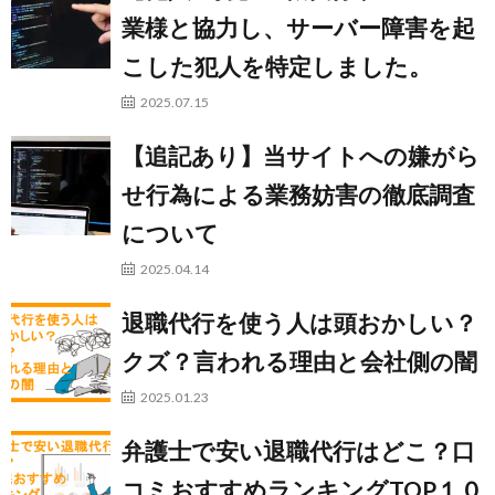
業様と協力し、サーバー障害を起
こした犯人を特定しました。
2025.07.15
【追記あり】当サイトへの嫌がら
せ行為による業務妨害の徹底調査
について
2025.04.14
退職代行を使う人は頭おかしい？
クズ？言われる理由と会社側の闇
2025.01.23
弁護士で安い退職代行はどこ？口
コミおすすめランキングTOP１０