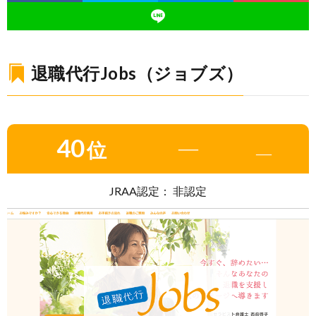
退職代行Jobs（ジョブズ）
40
―
位
―
JRAA認定： 非認定