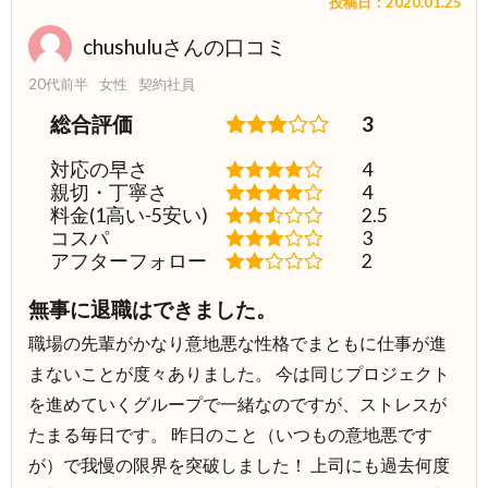
投稿日：2020.01.25
chushuluさんの口コミ
20代前半
女性
契約社員
総合評価
3
対応の早さ
4
親切・丁寧さ
4
料金(1高い-5安い)
2.5
コスパ
3
アフターフォロー
2
無事に退職はできました。
職場の先輩がかなり意地悪な性格でまともに仕事が進
まないことが度々ありました。 今は同じプロジェクト
を進めていくグループで一緒なのですが、ストレスが
たまる毎日です。 昨日のこと（いつもの意地悪です
が）で我慢の限界を突破しました！ 上司にも過去何度