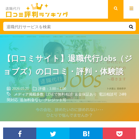
【口コミサイト】退職代行Jobs（ジ
ョブズ）の口コミ・評判・体験談
2026.05.21
評価：3.00～1.00
メディア掲載多数
LINEで無料相談
返金保証あり
電話相談可
24時
間対応
追加料金なし
クレジット可