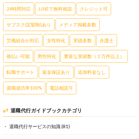
24時間対応
LINEで無料相談
クレジット可
サブスク(定額制)あり
メディア掲載多数
労働組合が対応
女性特化
実績多数
弁護士
後払い可能
男性特化
豊富な実績数（２万件以上）
転職サポート
返金保証あり
追加料金なし
退職成功率100%
電話相談可
退職代行ガイドブックカテゴリ
退職代行サービスの知識
(81)