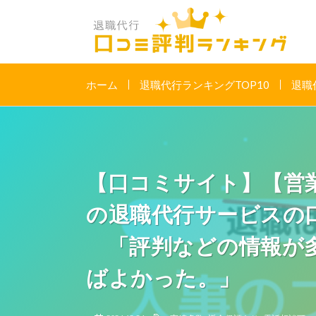
ホーム
退職代行ランキングTOP10
退職
【口コミサイト】【営
の退職代行サービスの
「評判などの情報が多
ばよかった。」