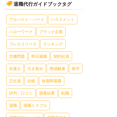
退職代行ガイドブックタグ
アルバイト・パート
ハラスメント
ハローワーク
ブラック企業
プレスリリース
ランキング
労働問題
即日退職
契約社員
弁護士
引き留め
懲戒解雇
新卒
正社員
比較
短期間退職
評判・口コミ
調査結果
転職
退職
退職トラブル