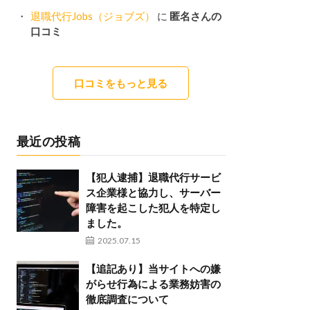
退職代行Jobs（ジョブズ）
に
匿名さんの
口コミ
口コミをもっと見る
最近の投稿
【犯人逮捕】退職代行サービ
ス企業様と協力し、サーバー
障害を起こした犯人を特定し
ました。
2025.07.15
【追記あり】当サイトへの嫌
がらせ行為による業務妨害の
徹底調査について