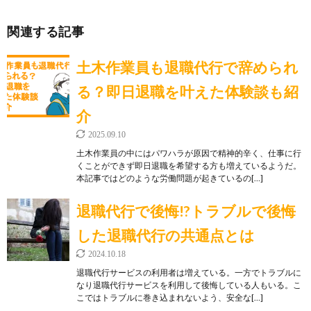
関連する記事
土木作業員も退職代行で辞められ
る？即日退職を叶えた体験談も紹
介
2025.09.10
土木作業員の中にはパワハラが原因で精神的辛く、仕事に行
くことができず即日退職を希望する方も増えているようだ。
本記事ではどのような労働問題が起きているの[…]
退職代行で後悔!?トラブルで後悔
した退職代行の共通点とは
2024.10.18
退職代行サービスの利用者は増えている。一方でトラブルに
なり退職代行サービスを利用して後悔している人もいる。こ
こではトラブルに巻き込まれないよう、安全な[…]