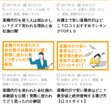
2025.09.10
2025.01.23
2025.09.10
2024.12.27
ハラスメント
,
ブラック企業
,
引
ランキング
,
弁護士
,
評判・口コ
き留め
,
退職
,
退職トラブル
ミ
,
退職
,
退職代行サービス
退職代行を使う人は頭おかし
弁護士で安い退職代行はど
い？クズ？言われる理由と会
こ？口コミおすすめランキン
社側の闇
グTOP１０
2025.09.10
2024.11.22
2025.09.10
2024.11.15
即日退職
,
評判・口コミ
,
退職
,
弁護士
,
評判・口コミ
,
退職
,
退
退職トラブル
,
退職代行サービス
職代行サービス
,
非弁行為
退職代行を使われた会社側の
退職代行で安い業者はどこ？
体験談を公開！実際に使われ
最安値と絶対後悔する選び方
てどう思ったのか解説
【口コミサイト】