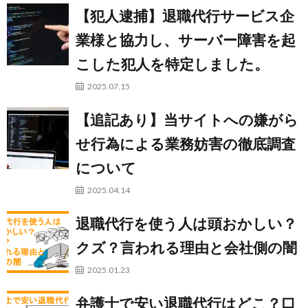
【犯人逮捕】退職代行サービス企
業様と協力し、サーバー障害を起
こした犯人を特定しました。
2025.07.15
【追記あり】当サイトへの嫌がら
せ行為による業務妨害の徹底調査
について
2025.04.14
退職代行を使う人は頭おかしい？
クズ？言われる理由と会社側の闇
2025.01.23
弁護士で安い退職代行はどこ？口