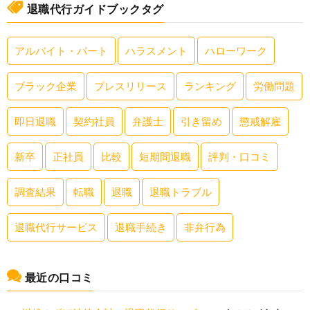
退職代行ガイドブックタグ
アルバイト・パート
ハラスメント
ハローワーク
ブラック企業
プレスリリース
ランキング
労働問題
即日退職
契約社員
弁護士
引き留め
懲戒解雇
新卒
正社員
比較
短期間退職
評判・口コミ
調査結果
転職
退職
退職トラブル
退職代行サービス
退職手続き
非弁行為
最近の口コミ