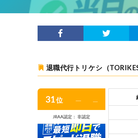
退職代行トリケシ（TORIKES
31
位
―
―
JRAA認定： 非認定