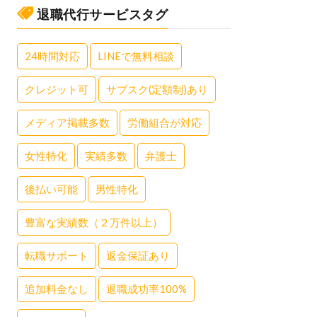
退職代行サービスタグ
24時間対応
LINEで無料相談
クレジット可
サブスク(定額制)あり
メディア掲載多数
労働組合が対応
女性特化
実績多数
弁護士
後払い可能
男性特化
豊富な実績数（２万件以上）
転職サポート
返金保証あり
追加料金なし
退職成功率100%