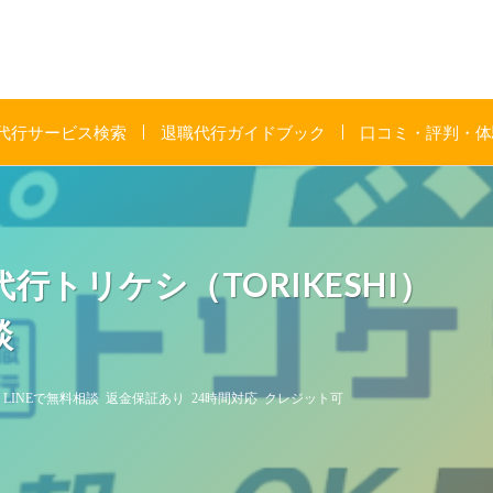
代行サービス検索
退職代行ガイドブック
口コミ・評判・体
トリケシ（TORIKESHI）
談
LINEで無料相談
返金保証あり
24時間対応
クレジット可