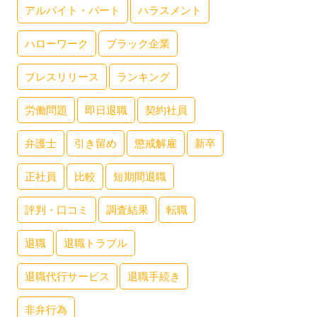
アルバイト・パート
ハラスメント
ハローワーク
ブラック企業
プレスリリース
ランキング
労働問題
即日退職
契約社員
弁護士
引き留め
懲戒解雇
新卒
正社員
比較
短期間退職
評判・口コミ
調査結果
転職
退職
退職トラブル
退職代行サービス
退職手続き
非弁行為