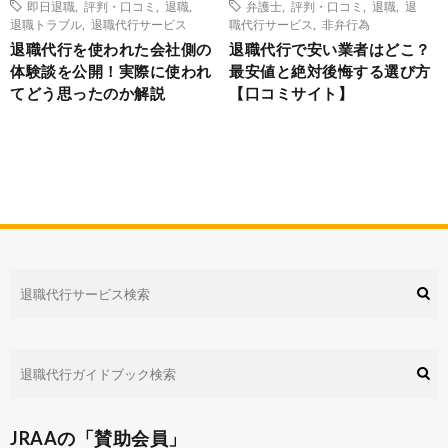
即日退職
,
評判・口コミ
,
退職
,
弁護士
,
評判・口コミ
,
退職
,
退
退職トラブル
,
退職代行サービス
職代行サービス
,
非弁行為
退職代行を使われた会社側の
退職代行で安い業者はどこ？
体験談を公開！実際に使われ
最安値と絶対後悔する選び方
てどう思ったのか解説
【口コミサイト】
JRAAの「賛助会員」