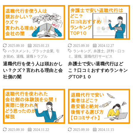
2025.09.10
2025.01.23
2025.09.10
2024.12.27
ハラスメント
,
ブラック企業
,
引
ランキング
,
弁護士
,
評判・口コ
き留め
,
退職
,
退職トラブル
ミ
,
退職
,
退職代行サービス
退職代行を使う人は頭おかし
弁護士で安い退職代行はど
い？クズ？言われる理由と会
こ？口コミおすすめランキン
社側の闇
グTOP１０
2025.09.10
2024.11.22
2025.09.10
2024.11.15