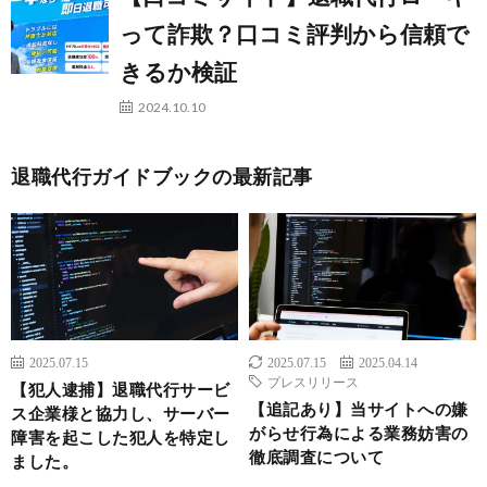
って詐欺？口コミ評判から信頼で
きるか検証
2024.10.10
退職代行ガイドブックの最新記事
2025.07.15
2025.07.15
2025.04.14
プレスリリース
【犯人逮捕】退職代行サービ
【追記あり】当サイトへの嫌
ス企業様と協力し、サーバー
がらせ行為による業務妨害の
障害を起こした犯人を特定し
徹底調査について
ました。