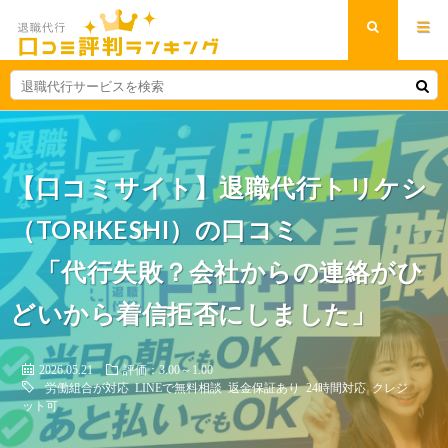
【口コミサイト】退職代行トリケシ
（TORIKESHI）の口コミ
「代行失敗？会社からの連絡がひ
どいから着信拒否にしました」
2026.05.21
評価：3.00～1.00
労働組合が対応
LINEで無料相談
返金保証あり
24時間対応
クレジ
ット可