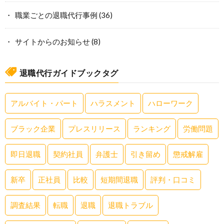
職業ごとの退職代行事例
(36)
サイトからのお知らせ
(8)
退職代行ガイドブックタグ
アルバイト・パート
ハラスメント
ハローワーク
ブラック企業
プレスリリース
ランキング
労働問題
即日退職
契約社員
弁護士
引き留め
懲戒解雇
新卒
正社員
比較
短期間退職
評判・口コミ
調査結果
転職
退職
退職トラブル