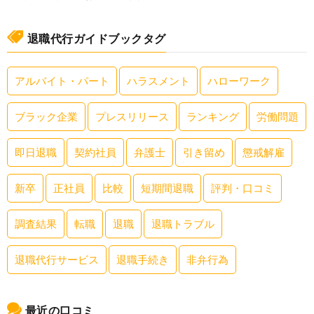
退職代行ガイドブックタグ
アルバイト・パート
ハラスメント
ハローワーク
ブラック企業
プレスリリース
ランキング
労働問題
即日退職
契約社員
弁護士
引き留め
懲戒解雇
新卒
正社員
比較
短期間退職
評判・口コミ
調査結果
転職
退職
退職トラブル
退職代行サービス
退職手続き
非弁行為
最近の口コミ