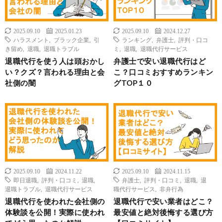
2025.09.10
2025.01.23
2025.09.10
2024.12.27
ハラスメント
,
ブラック企業
,
引
ランキング
,
弁護士
,
評判・口コ
き留め
,
退職
,
退職トラブル
ミ
,
退職
,
退職代行サービス
退職代行を使う人は頭おかし
弁護士で安い退職代行はど
い？クズ？言われる理由と会
こ？口コミおすすめランキン
社側の闇
グTOP１０
2025.09.10
2024.11.22
2025.09.10
2024.11.15
即日退職
,
評判・口コミ
,
退職
,
弁護士
,
評判・口コミ
,
退職
,
退
退職トラブル
,
退職代行サービス
職代行サービス
,
非弁行為
退職代行を使われた会社側の
退職代行で安い業者はどこ？
体験談を公開！実際に使われ
最安値と絶対後悔する選び方