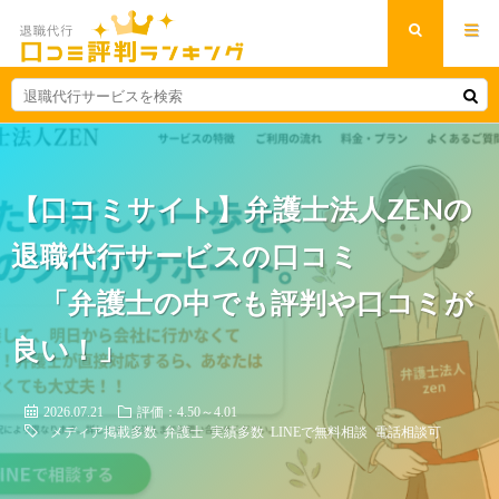
【口コミサイト】弁護士法人ZENの
退職代行サービスの口コミ
「弁護士の中でも評判や口コミが
良い！」
2026.07.21
評価：4.50～4.01
メディア掲載多数
弁護士
実績多数
LINEで無料相談
電話相談可