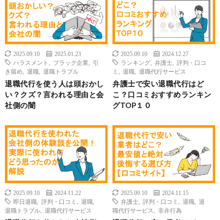
2025.09.10
2025.01.23
2025.09.10
2024.12.27
ハラスメント
,
ブラック企業
,
引
ランキング
,
弁護士
,
評判・口コ
き留め
,
退職
,
退職トラブル
ミ
,
退職
,
退職代行サービス
退職代行を使う人は頭おかし
弁護士で安い退職代行はど
い？クズ？言われる理由と会
こ？口コミおすすめランキン
社側の闇
グTOP１０
2025.09.10
2024.11.22
2025.09.10
2024.11.15
即日退職
,
評判・口コミ
,
退職
,
弁護士
,
評判・口コミ
,
退職
,
退
退職トラブル
,
退職代行サービス
職代行サービス
,
非弁行為