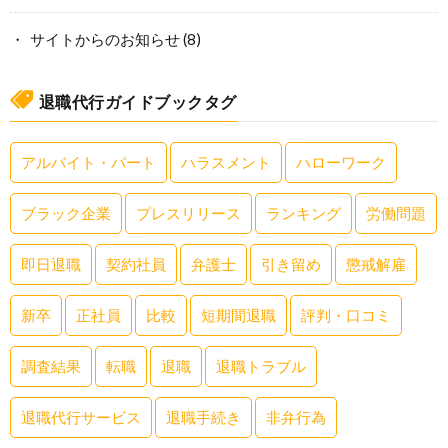
サイトからのお知らせ
(8)
退職代行ガイドブックタグ
アルバイト・パート
ハラスメント
ハローワーク
ブラック企業
プレスリリース
ランキング
労働問題
即日退職
契約社員
弁護士
引き留め
懲戒解雇
新卒
正社員
比較
短期間退職
評判・口コミ
調査結果
転職
退職
退職トラブル
退職代行サービス
退職手続き
非弁行為