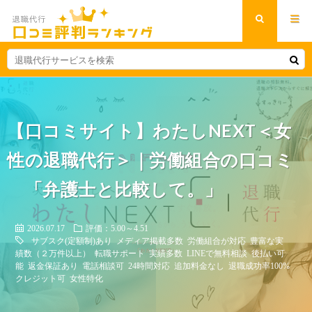
【口コミサイト】わたしNEXT＜女
性の退職代行＞｜労働組合の口コミ
「弁護士と比較して。」
2026.07.17
評価：5.00～4.51
サブスク(定額制)あり
メディア掲載多数
労働組合が対応
豊富な実
績数（２万件以上）
転職サポート
実績多数
LINEで無料相談
後払い可
能
返金保証あり
電話相談可
24時間対応
追加料金なし
退職成功率100%
クレジット可
女性特化