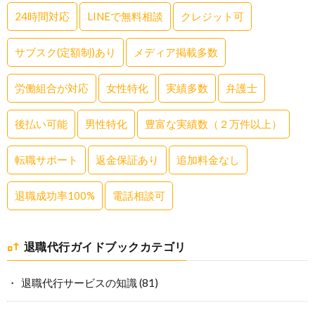
24時間対応
LINEで無料相談
クレジット可
サブスク(定額制)あり
メディア掲載多数
労働組合が対応
女性特化
実績多数
弁護士
後払い可能
男性特化
豊富な実績数（２万件以上）
転職サポート
返金保証あり
追加料金なし
退職成功率100%
電話相談可
退職代行ガイドブックカテゴリ
退職代行サービスの知識
(81)