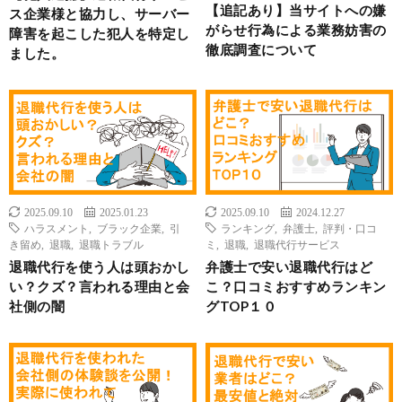
【追記あり】当サイトへの嫌
ス企業様と協力し、サーバー
がらせ行為による業務妨害の
障害を起こした犯人を特定し
徹底調査について
ました。
2025.09.10
2025.01.23
2025.09.10
2024.12.27
ハラスメント
,
ブラック企業
,
引
ランキング
,
弁護士
,
評判・口コ
き留め
,
退職
,
退職トラブル
ミ
,
退職
,
退職代行サービス
退職代行を使う人は頭おかし
弁護士で安い退職代行はど
い？クズ？言われる理由と会
こ？口コミおすすめランキン
社側の闇
グTOP１０