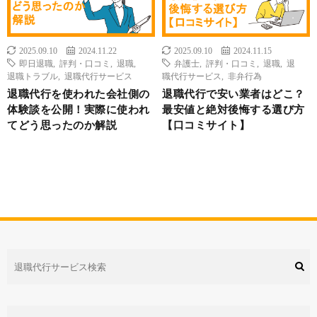
2025.09.10
2024.11.22
2025.09.10
2024.11.15
即日退職
,
評判・口コミ
,
退職
,
弁護士
,
評判・口コミ
,
退職
,
退
退職トラブル
,
退職代行サービス
職代行サービス
,
非弁行為
退職代行を使われた会社側の
退職代行で安い業者はどこ？
体験談を公開！実際に使われ
最安値と絶対後悔する選び方
てどう思ったのか解説
【口コミサイト】