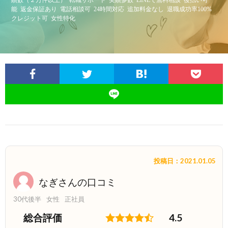
能
返金保証あり
電話相談可
24時間対応
追加料金なし
退職成功率100%
クレジット可
女性特化
投稿日：2021.01.05
なぎさんの口コミ
30代後半
女性
正社員
総合評価
4.5