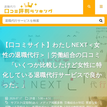
【口コミサイト】わたしNEXT＜女
性の退職代行＞｜労働組合の口コミ
「いくつか比較したけど女性に特
化している退職代行サービスで良か
った。」
2026.07.17
評価：5.00～4.51
サブスク(定額制)あり
メディア掲載多数
労働組合が対応
豊富な実
績数（２万件以上）
転職サポート
実績多数
LINEで無料相談
後払い可