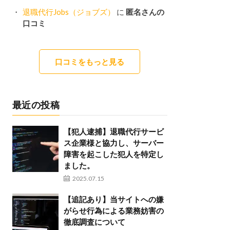
退職代行Jobs（ジョブズ）
に
匿名さんの
口コミ
口コミをもっと見る
最近の投稿
【犯人逮捕】退職代行サービ
ス企業様と協力し、サーバー
障害を起こした犯人を特定し
ました。
2025.07.15
【追記あり】当サイトへの嫌
がらせ行為による業務妨害の
徹底調査について