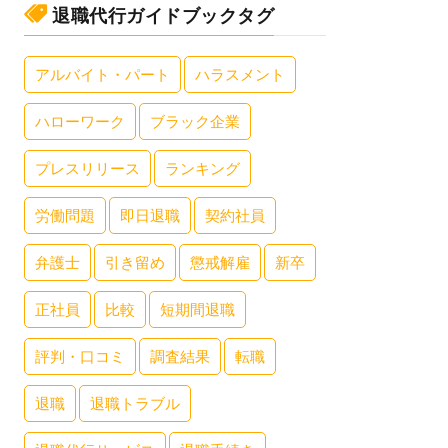
退職代行ガイドブックタグ
アルバイト・パート
ハラスメント
ハローワーク
ブラック企業
プレスリリース
ランキング
労働問題
即日退職
契約社員
弁護士
引き留め
懲戒解雇
新卒
正社員
比較
短期間退職
評判・口コミ
調査結果
転職
退職
退職トラブル