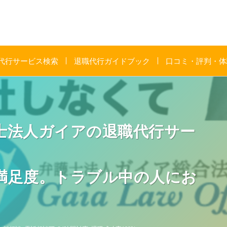
代行サービス検索
退職代行ガイドブック
口コミ・評判・体
士法人ガイアの退職代行サー
足度。トラブル中の人にお
」