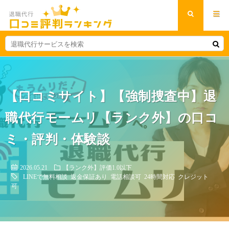
【口コミサイト】【強制捜査中】退
職代行モームリ【ランク外】の口コ
ミ・評判・体験談
2026.05.21
【ランク外】評価1.0以下
LINEで無料相談
返金保証あり
電話相談可
24時間対応
クレジット
可