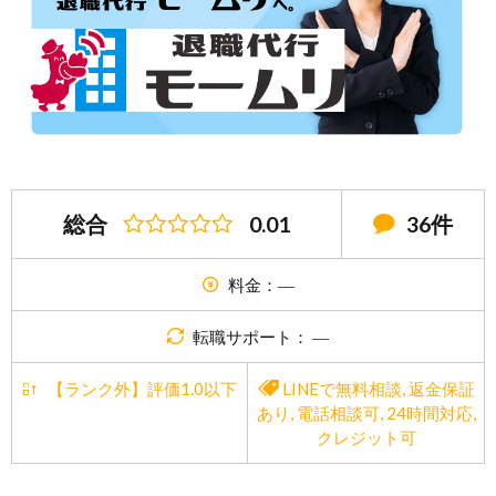
総合
0.01
36件
料金：―
転職サポート： ―
【ランク外】評価1.0以下
LINEで無料相談
,
返金保証
あり
,
電話相談可
,
24時間対応
,
クレジット可