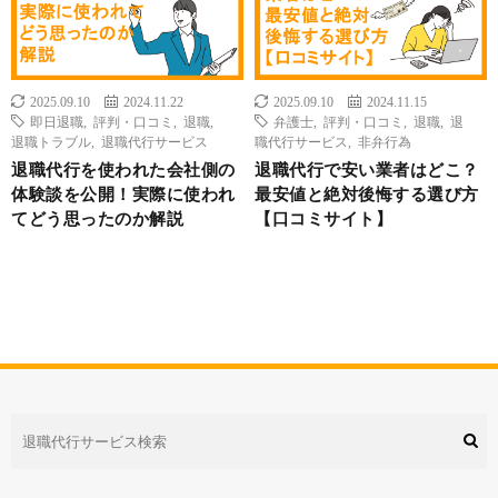
2025.09.10
2024.11.22
2025.09.10
2024.11.15
即日退職
,
評判・口コミ
,
退職
,
弁護士
,
評判・口コミ
,
退職
,
退
退職トラブル
,
退職代行サービス
職代行サービス
,
非弁行為
退職代行を使われた会社側の
退職代行で安い業者はどこ？
体験談を公開！実際に使われ
最安値と絶対後悔する選び方
てどう思ったのか解説
【口コミサイト】