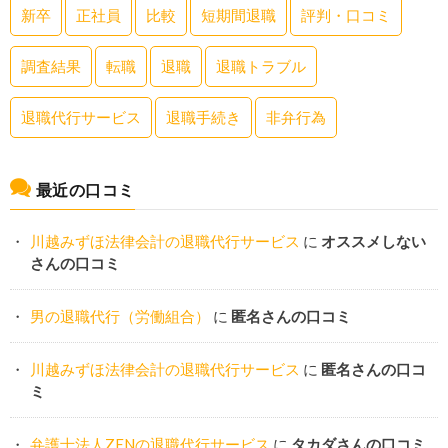
新卒
正社員
比較
短期間退職
評判・口コミ
調査結果
転職
退職
退職トラブル
退職代行サービス
退職手続き
非弁行為
最近の口コミ
川越みずほ法律会計の退職代行サービス
に
オススメしない
さんの口コミ
男の退職代行（労働組合）
に
匿名さんの口コミ
川越みずほ法律会計の退職代行サービス
に
匿名さんの口コ
ミ
弁護士法人ZENの退職代行サービス
に
タカダさんの口コミ