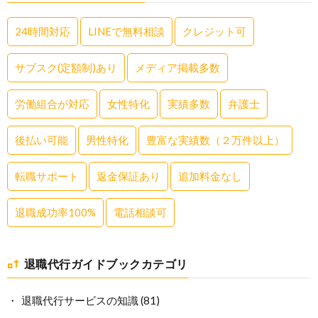
24時間対応
LINEで無料相談
クレジット可
サブスク(定額制)あり
メディア掲載多数
労働組合が対応
女性特化
実績多数
弁護士
後払い可能
男性特化
豊富な実績数（２万件以上）
転職サポート
返金保証あり
追加料金なし
退職成功率100%
電話相談可
退職代行ガイドブックカテゴリ
退職代行サービスの知識
(81)