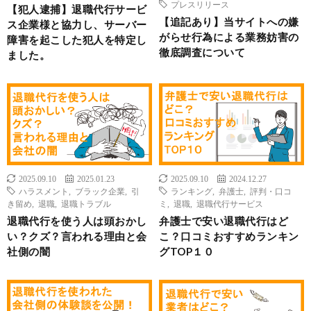
プレスリリース
【犯人逮捕】退職代行サービ
【追記あり】当サイトへの嫌
ス企業様と協力し、サーバー
がらせ行為による業務妨害の
障害を起こした犯人を特定し
徹底調査について
ました。
2025.09.10
2025.01.23
2025.09.10
2024.12.27
ハラスメント
,
ブラック企業
,
引
ランキング
,
弁護士
,
評判・口コ
き留め
,
退職
,
退職トラブル
ミ
,
退職
,
退職代行サービス
退職代行を使う人は頭おかし
弁護士で安い退職代行はど
い？クズ？言われる理由と会
こ？口コミおすすめランキン
社側の闇
グTOP１０