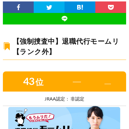
【強制捜査中】退職代行モームリ
【ランク外】
43
―
位
―
JRAA認定： 非認定