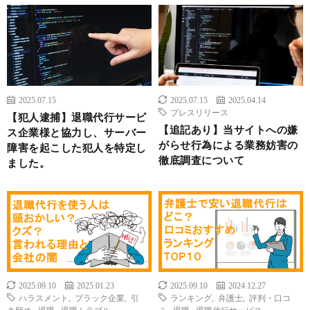
2025.07.15
2025.07.15
2025.04.14
プレスリリース
【犯人逮捕】退職代行サービ
【追記あり】当サイトへの嫌
ス企業様と協力し、サーバー
がらせ行為による業務妨害の
障害を起こした犯人を特定し
徹底調査について
ました。
2025.09.10
2025.01.23
2025.09.10
2024.12.27
ハラスメント
,
ブラック企業
,
引
ランキング
,
弁護士
,
評判・口コ