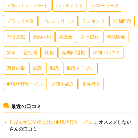
アルバイト・パート
ハラスメント
ハローワーク
ブラック企業
プレスリリース
ランキング
労働問題
即日退職
契約社員
弁護士
引き留め
懲戒解雇
新卒
正社員
比較
短期間退職
評判・口コミ
調査結果
転職
退職
退職トラブル
退職代行サービス
退職手続き
非弁行為
最近の口コミ
川越みずほ法律会計の退職代行サービス
に
オススメしない
さんの口コミ