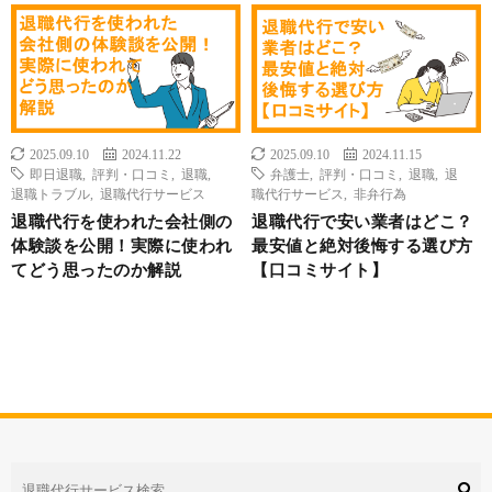
2025.09.10
2024.11.22
2025.09.10
2024.11.15
即日退職
,
評判・口コミ
,
退職
,
弁護士
,
評判・口コミ
,
退職
,
退
退職トラブル
,
退職代行サービス
職代行サービス
,
非弁行為
退職代行を使われた会社側の
退職代行で安い業者はどこ？
体験談を公開！実際に使われ
最安値と絶対後悔する選び方
てどう思ったのか解説
【口コミサイト】