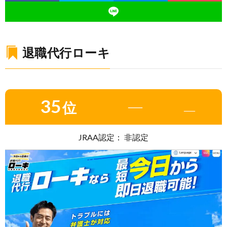
退職代行ローキ
35
―
位
―
JRAA認定： 非認定