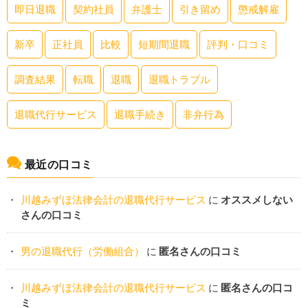
即日退職
契約社員
弁護士
引き留め
懲戒解雇
新卒
正社員
比較
短期間退職
評判・口コミ
調査結果
転職
退職
退職トラブル
退職代行サービス
退職手続き
非弁行為
最近の口コミ
川越みずほ法律会計の退職代行サービス
に
オススメしない
さんの口コミ
男の退職代行（労働組合）
に
匿名さんの口コミ
川越みずほ法律会計の退職代行サービス
に
匿名さんの口コ
ミ