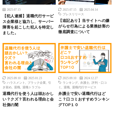
2025.07.15
2025.07.15
2025.04.14
プレスリリース
【犯人逮捕】退職代行サービ
【追記あり】当サイトへの嫌
ス企業様と協力し、サーバー
がらせ行為による業務妨害の
障害を起こした犯人を特定し
徹底調査について
ました。
2025.09.10
2025.01.23
2025.09.10
2024.12.27
ハラスメント
,
ブラック企業
,
引
ランキング
,
弁護士
,
評判・口コ
き留め
,
退職
,
退職トラブル
ミ
,
退職
,
退職代行サービス
退職代行を使う人は頭おかし
弁護士で安い退職代行はど
い？クズ？言われる理由と会
こ？口コミおすすめランキン
社側の闇
グTOP１０