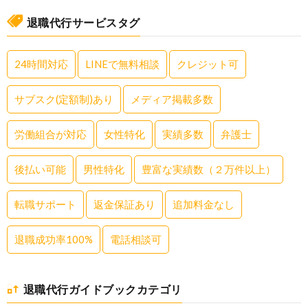
退職代行サービスタグ
24時間対応
LINEで無料相談
クレジット可
サブスク(定額制)あり
メディア掲載多数
労働組合が対応
女性特化
実績多数
弁護士
後払い可能
男性特化
豊富な実績数（２万件以上）
転職サポート
返金保証あり
追加料金なし
退職成功率100%
電話相談可
退職代行ガイドブックカテゴリ