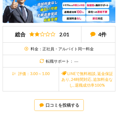
総合
2.01
4件
料金：正社員・アルバイト同一料金
転職サポート： ―
評価：3.00～1.00
LINEで無料相談
,
返金保証
あり
,
24時間対応
,
追加料金な
し
,
退職成功率100%
口コミを投稿する