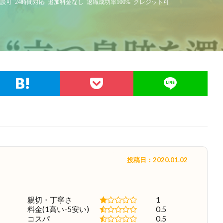
談可
24時間対応
追加料金なし
退職成功率100%
クレジット可
投稿日：2020.01.02
親切・丁寧さ
1
料金(1高い-5安い)
0.5
コスパ
0.5