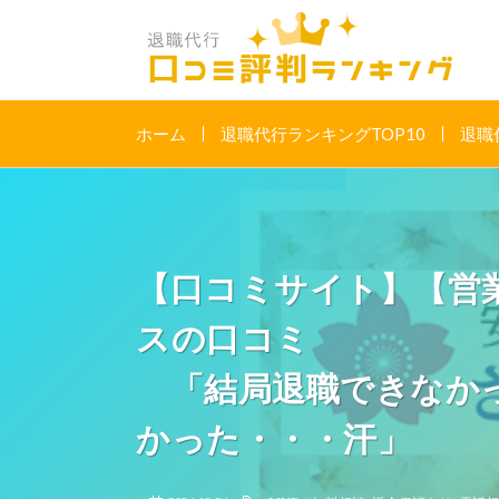
ホーム
退職代行ランキングTOP10
退職
【口コミサイト】【営
スの口コミ
「結局退職できなかっ
かった・・・汗」