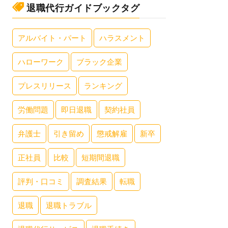
退職代行ガイドブックタグ
アルバイト・パート
ハラスメント
ハローワーク
ブラック企業
プレスリリース
ランキング
労働問題
即日退職
契約社員
弁護士
引き留め
懲戒解雇
新卒
正社員
比較
短期間退職
評判・口コミ
調査結果
転職
退職
退職トラブル