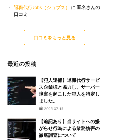
退職代行Jobs（ジョブズ）
に
匿名さんの
口コミ
口コミをもっと見る
最近の投稿
【犯人逮捕】退職代行サービ
ス企業様と協力し、サーバー
障害を起こした犯人を特定し
ました。
2025.07.15
【追記あり】当サイトへの嫌
がらせ行為による業務妨害の
徹底調査について