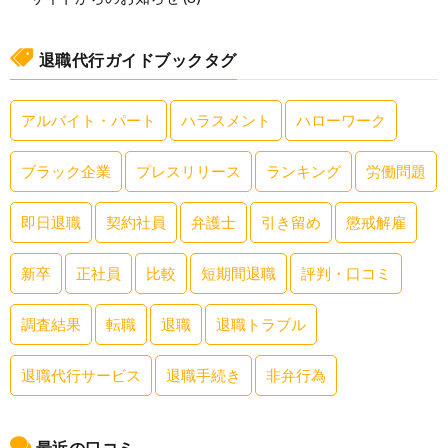
退職代行ガイドブックタグ
アルバイト・パート
ハラスメント
ハローワーク
ブラック企業
プレスリリース
ランキング
労働問題
即日退職
契約社員
弁護士
引き留め
懲戒解雇
新卒
正社員
比較
短期間退職
評判・口コミ
調査結果
転職
退職
退職トラブル
退職代行サービス
退職手続き
非弁行為
最近の口コミ