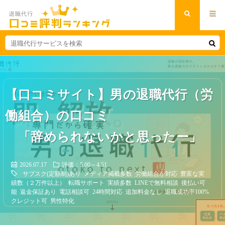
【口コミサイト】男の退職代行（労
働組合）の口コミ
「辞められないかと思ったー」
2026.07.17
評価：5.00～4.51
サブスク(定額制)あり
メディア掲載多数
労働組合が対応
豊富な実
績数（２万件以上）
転職サポート
実績多数
LINEで無料相談
後払い可
能
返金保証あり
電話相談可
24時間対応
追加料金なし
退職成功率100%
クレジット可
男性特化