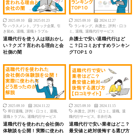
2025.09.10
2025.01.23
2025.09.10
2024.12.27
ハラスメント
,
ブラック企業
,
引
ランキング
,
弁護士
,
評判・口コ
き留め
,
退職
,
退職トラブル
ミ
,
退職
,
退職代行サービス
退職代行を使う人は頭おかし
弁護士で安い退職代行はど
い？クズ？言われる理由と会
こ？口コミおすすめランキン
社側の闇
グTOP１０
2025.09.10
2024.11.22
2025.09.10
2024.11.15
即日退職
,
評判・口コミ
,
退職
,
弁護士
,
評判・口コミ
,
退職
,
退
退職トラブル
,
退職代行サービス
職代行サービス
,
非弁行為
退職代行を使われた会社側の
退職代行で安い業者はどこ？
体験談を公開！実際に使われ
最安値と絶対後悔する選び方