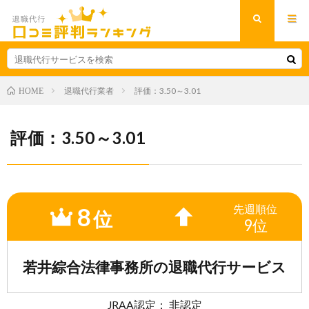
退職代行業者
評価：3.50～3.01
HOME
評価：3.50～3.01
8
先週
順位
位
9位
若井綜合法律事務所の退職代行サービス
JRAA認定： 非認定