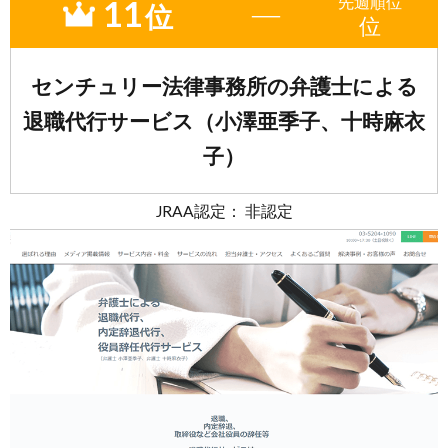
11
先週
順位
―
位
位
センチュリー法律事務所の弁護士による
退職代行サービス（小澤亜季子、十時麻衣
子）
JRAA認定： 非認定