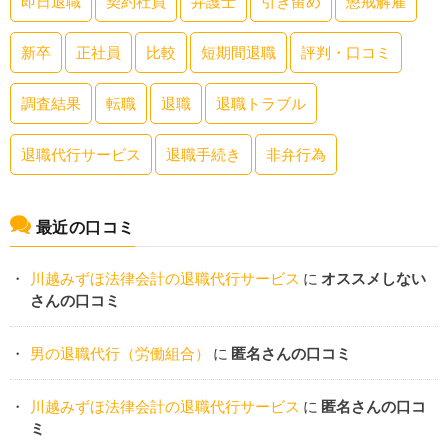
即日退職
契約社員
弁護士
引き留め
懲戒解雇
新卒
正社員
比較
短期間退職
評判・口コミ
調査結果
転職
退職
退職トラブル
退職代行サービス
退職手続き
非弁行為
最近の口コミ
川越みずほ法律会計の退職代行サービス
に
オススメしない
さんの口コミ
男の退職代行（労働組合）
に
匿名さんの口コミ
川越みずほ法律会計の退職代行サービス
に
匿名さんの口コ
ミ