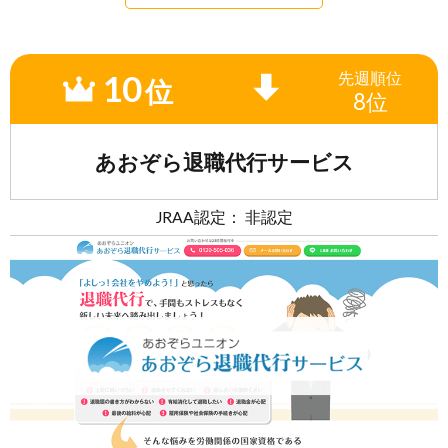
10
先週
順位
位
8位
あおぞら退職代行サービス
JRAA認定： 非認定