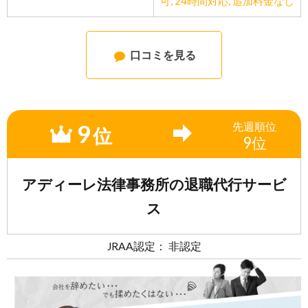
可
,
24時間対応
,
追加料金なし
口コミを見る
9
先週
順位
位
9位
アディーレ法律事務所の退職代行サービ
ス
JRAA認定： 非認定