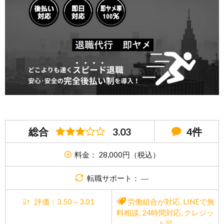
総合
3.03
4件
料金： 28,000円（税込）
転職サポート： ―
評価：3.50～3.01
労働組合が対応
,
LINEで無
料相談
,
24時間対応
,
クレジッ
ト可