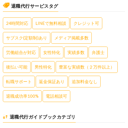
退職代行サービスタグ
24時間対応
LINEで無料相談
クレジット可
サブスク(定額制)あり
メディア掲載多数
労働組合が対応
女性特化
実績多数
弁護士
後払い可能
男性特化
豊富な実績数（２万件以上）
転職サポート
返金保証あり
追加料金なし
退職成功率100%
電話相談可
退職代行ガイドブックカテゴリ