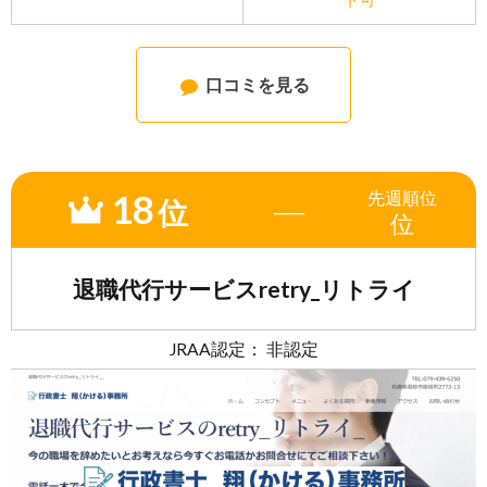
口コミを見る
18
先週
順位
―
位
位
退職代行サービスretry_リトライ
JRAA認定： 非認定