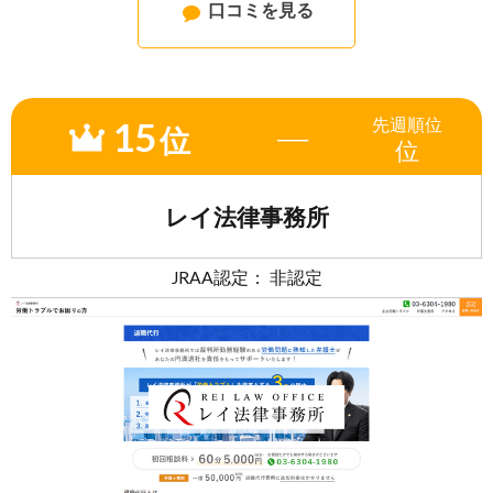
口コミを見る
15
先週
順位
―
位
位
レイ法律事務所
JRAA認定： 非認定