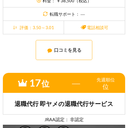
料金： ￥38,500（税込）
転職サポート： ―
評価：3.50～3.01
電話相談可
口コミを見る
17
先週
順位
―
位
位
退職代行 即ヤメの退職代行サービス
JRAA認定： 非認定