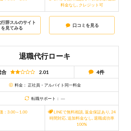
料金なし
,
クレジット可
代行辞スルのサイト
口コミを見る
を見てみる
退職代行ローキ
総合
2.01
4件
料金： 正社員・アルバイト同一料金
転職サポート： ―
価：3.00～1.00
LINEで無料相談
,
返金保証あり
,
24
時間対応
,
追加料金なし
,
退職成功率
100%