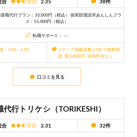
総合
2.35
38件
満退職代行プラン：33,000円（税込） 損害賠償請求あんしんプラ
ス：55,000円（税込）
転職サポート： ―
価：3.00～1.00
メディア掲載多数
,
LINEで無料相
談
,
電話相談可
,
追加料金なし
口コミを見る
職代行トリケシ（TORIKESHI）
総合
2.31
32件