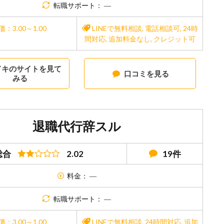
転職サポート： ―
価：3.00～1.00
LINEで無料相談
,
電話相談可
,
24時
間対応
,
追加料金なし
,
クレジット可
ドキのサイトを見て
口コミを見る
みる
退職代行辞スル
総合
2.02
19件
料金： ―
転職サポート： ―
価：3.00～1.00
LINEで無料相談
,
24時間対応
,
追加