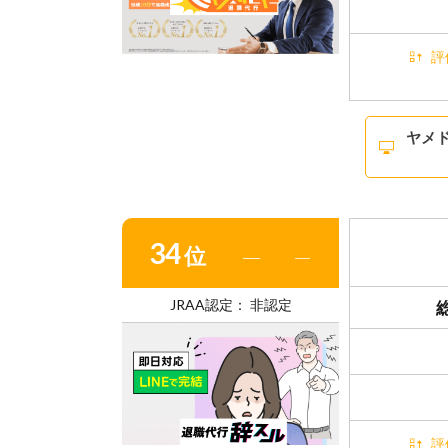
評
ヤメ
34
位
―
―
JRAA認定： 非認定
評