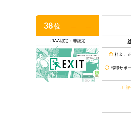
38
位
―
―
JRAA認定： 非認定
料金： 
転職サポ
評