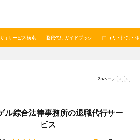
代行サービス検索
退職代行ガイドブック
口コミ・評判・体
2
/4ページ
<
>
ゲル綜合法律事務所の退職代行サー
ビス