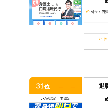
料金： 円
評
31
退
位
―
―
JRAA認定： 非認定