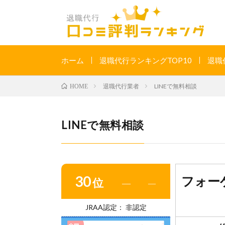
ホーム
退職代行ランキングTOP10
退職
退職代行業者
LINEで無料相談
HOME
LINEで無料相談
30
フォー
位
―
―
JRAA認定： 非認定