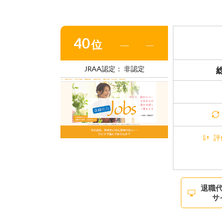
40
位
―
―
JRAA認定： 非認定
評
退職代
サ