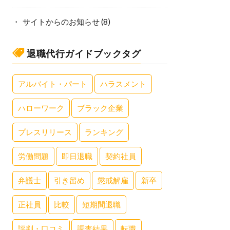
サイトからのお知らせ
(8)
退職代行ガイドブックタグ
アルバイト・パート
ハラスメント
ハローワーク
ブラック企業
プレスリリース
ランキング
労働問題
即日退職
契約社員
弁護士
引き留め
懲戒解雇
新卒
正社員
比較
短期間退職
評判・口コミ
調査結果
転職