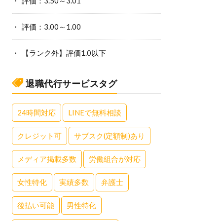
評価：3.50～3.01
評価：3.00～1.00
【ランク外】評価1.0以下
退職代行サービスタグ
24時間対応
LINEで無料相談
クレジット可
サブスク(定額制)あり
メディア掲載多数
労働組合が対応
女性特化
実績多数
弁護士
後払い可能
男性特化