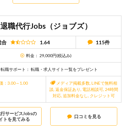
退職代行Jobs（ジョブズ）
総合
1.64
115件
料金： 29,000円(税込み)
転職サポート： 転職・求人サイト一覧をプレゼント
価：3.00～1.00
メディア掲載多数
,
LINEで無料相
談
,
返金保証あり
,
電話相談可
,
24時間
対応
,
追加料金なし
,
クレジット可
行サービスJobsの
口コミを見る
イトを見てみる