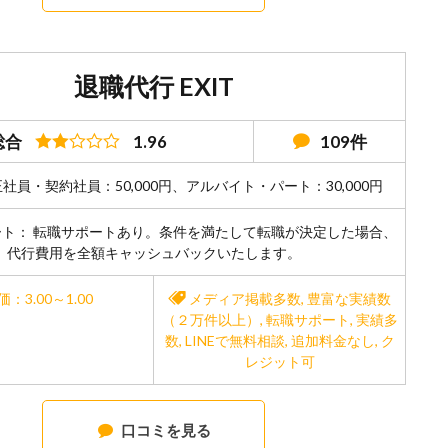
退職代行 EXIT
総合
1.96
109件
正社員・契約社員：50,000円、アルバイト・パート：30,000円
ート： 転職サポートあり。条件を満たして転職が決定した場合、
代行費用を全額キャッシュバックいたします。
価：3.00～1.00
メディア掲載多数
,
豊富な実績数
（２万件以上）
,
転職サポート
,
実績多
数
,
LINEで無料相談
,
追加料金なし
,
ク
レジット可
口コミを見る