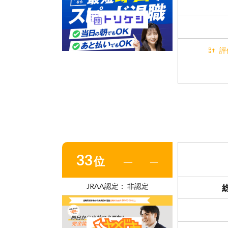
評
33
位
―
―
JRAA認定： 非認定