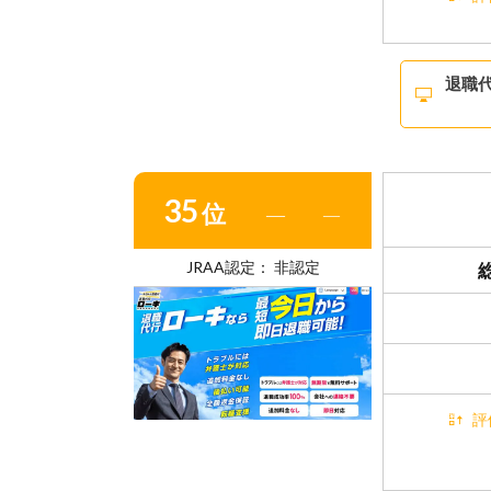
退職
35
位
―
―
JRAA認定： 非認定
評