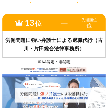
13
先週
順位
―
位
位
労働問題に強い弁護士による退職代行（古
川・片田総合法律事務所）
JRAA認定： 非認定