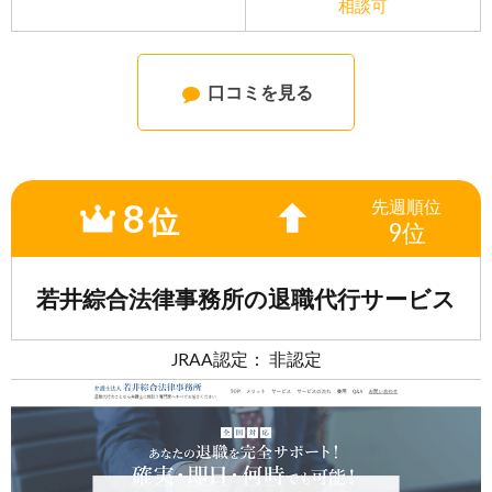
相談可
口コミを見る
8
先週
順位
位
9位
若井綜合法律事務所の退職代行サービス
JRAA認定： 非認定