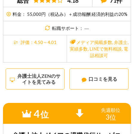
総合
4.18
71件
料金： 55,000円（税込み）＋成功報酬 経済的利益の20%
転職サポート： ―
評価：4.50～4.01
メディア掲載多数
,
弁護士
,
実績多数
,
LINEで無料相談
,
電
話相談可
弁護士法人ZENのサ
口コミを見る
イトを見てみる
4
先週
順位
位
3位