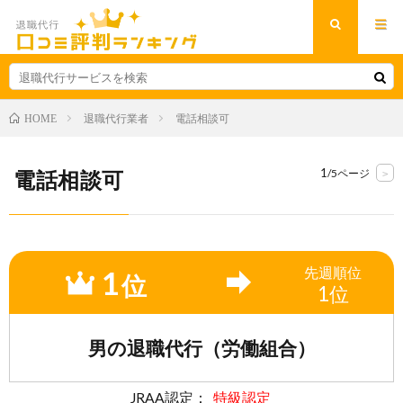
退職代行業者
電話相談可
HOME
1
電話相談可
/5ページ
>
1
先週
順位
位
1位
男の退職代行（労働組合）
JRAA認定：
特級認定