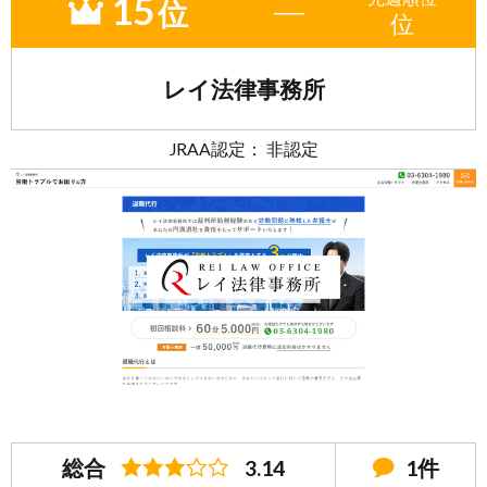
15
―
位
位
レイ法律事務所
JRAA認定： 非認定
総合
3.14
1件