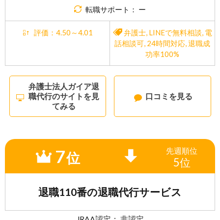
転職サポート： ー
評価：4.50～4.01
弁護士
,
LINEで無料相談
,
電
話相談可
,
24時間対応
,
退職成
功率100%
弁護士法人ガイア退
職代行のサイトを見
口コミを見る
てみる
7
先週
順位
位
5位
退職110番の退職代行サービス
JRAA認定： 非認定