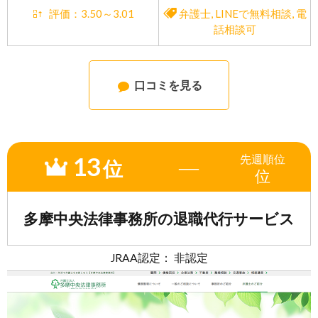
評価：3.50～3.01
弁護士
,
LINEで無料相談
,
電
話相談可
口コミを見る
13
先週
順位
―
位
位
多摩中央法律事務所の退職代行サービス
JRAA認定： 非認定