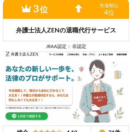
3
先週
順位
位
4位
弁護士法人ZENの退職代行サービス
JRAA認定： 非認定