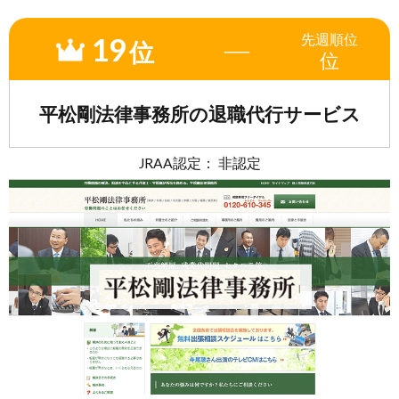
19
先週
順位
―
位
位
平松剛法律事務所の退職代行サービス
JRAA認定： 非認定