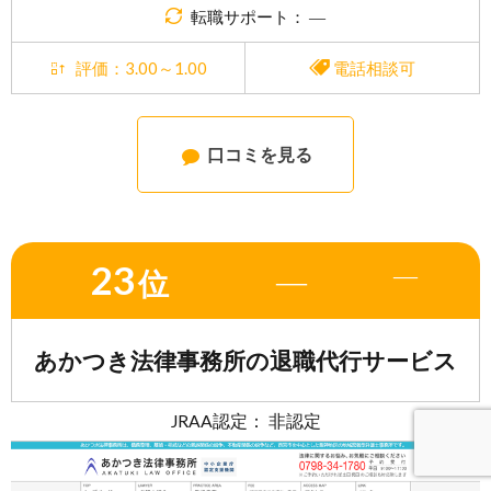
転職サポート： ―
評価：3.00～1.00
電話相談可
口コミを見る
23
―
―
位
あかつき法律事務所の退職代行サービス
JRAA認定： 非認定