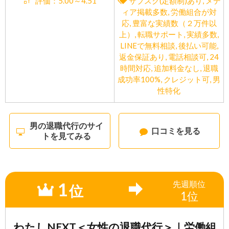
評価：5.00～4.51
サブスク(定額制)あり
,
メデ
ィア掲載多数
,
労働組合が対
応
,
豊富な実績数（２万件以
上）
,
転職サポート
,
実績多数
,
LINEで無料相談
,
後払い可能
,
返金保証あり
,
電話相談可
,
24
時間対応
,
追加料金なし
,
退職
成功率100%
,
クレジット可
,
男
性特化
男の退職代行のサイ
口コミを見る
トを見てみる
1
先週
順位
位
1位
わたしNEXT＜女性の退職代行＞｜労働組