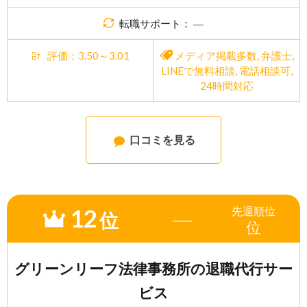
転職サポート： ―
評価：3.50～3.01
メディア掲載多数
,
弁護士
,
LINEで無料相談
,
電話相談可
,
24時間対応
口コミを見る
12
先週
順位
―
位
位
グリーンリーフ法律事務所の退職代行サー
ビス