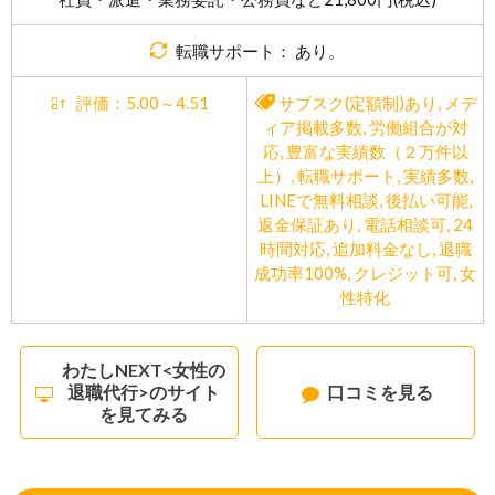
転職サポート： あり。
評価：5.00～4.51
サブスク(定額制)あり
,
メデ
ィア掲載多数
,
労働組合が対
応
,
豊富な実績数（２万件以
上）
,
転職サポート
,
実績多数
,
LINEで無料相談
,
後払い可能
,
返金保証あり
,
電話相談可
,
24
時間対応
,
追加料金なし
,
退職
成功率100%
,
クレジット可
,
女
性特化
わたしNEXT<女性の
退職代行>のサイト
口コミを見る
を見てみる