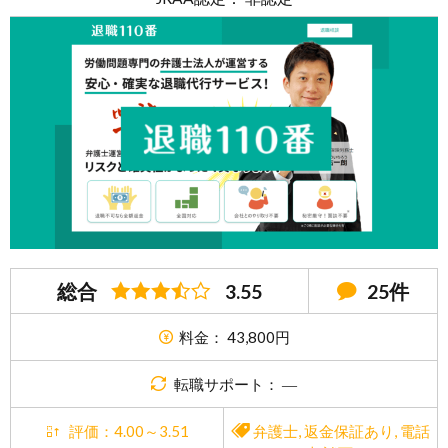
総合
3.55
25件
料金： 43,800円
転職サポート： ―
評価：4.00～3.51
弁護士
,
返金保証あり
,
電話