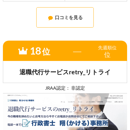
口コミを見る
18
先週
順位
―
位
位
退職代行サービスretry_リトライ
JRAA認定： 非認定