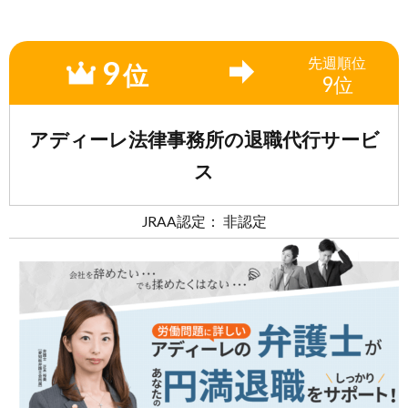
9
先週
順位
位
9位
アディーレ法律事務所の退職代行サービ
ス
JRAA認定： 非認定