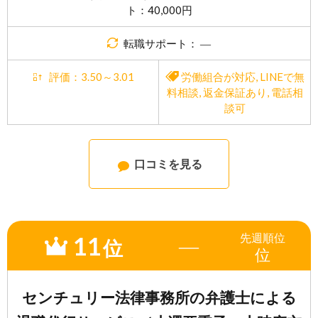
ト：40,000円
転職サポート： ―
評価：3.50～3.01
労働組合が対応
,
LINEで無
料相談
,
返金保証あり
,
電話相
談可
口コミを見る
11
先週
順位
―
位
位
センチュリー法律事務所の弁護士による