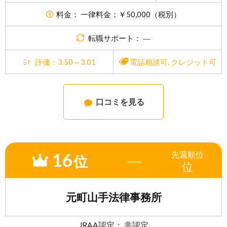
料金： 一律料金：￥50,000（税別）
転職サポート： ―
評価：3.50～3.01
電話相談可
,
クレジット可
口コミを見る
16
先週
順位
―
位
位
元町山手法律事務所
JRAA認定： 非認定